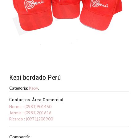
Kepi bordado Perú
Categoría:
Kepy
,
Contactos Área Comercial
Norma : (0981)901450
Jazmin : (0981)201616
Ricardo : (0971)208900
Compartir