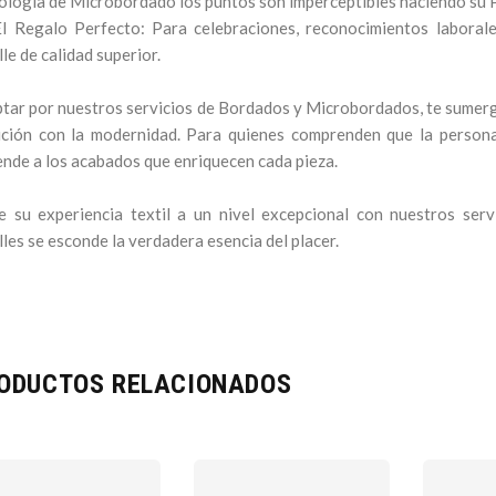
ologia de Microbordado los puntos son imperceptibles haciendo su P
l Regalo Perfecto: Para celebraciones, reconocimientos laboral
lle de calidad superior.
ptar por nuestros servicios de Bordados y Microbordados, te sumerge
ición con la modernidad. Para quienes comprenden que la personal
ende a los acabados que enriquecen cada pieza.
e su experiencia textil a un nivel excepcional con nuestros ser
lles se esconde la verdadera esencia del placer.
ODUCTOS RELACIONADOS