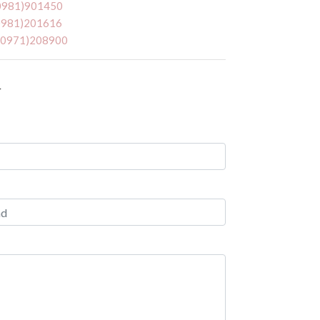
(0981)901450
(0981)201616
 (0971)208900
r