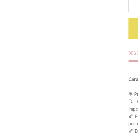
DES
Cara
🌟 P
🔍 D
impe
🍂 P
perf
🍂 D