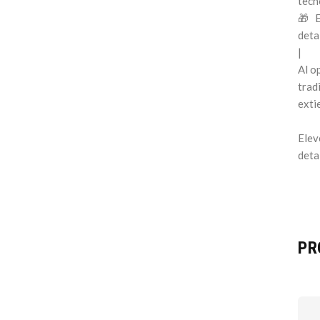
tecn
🎁 E
deta
|
Al o
trad
exti
Elev
deta
PR