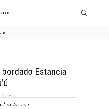
ONTACTO
U'Ú
 bordado Estancia
'ú
a:
Kepy
,
s Área Comercial