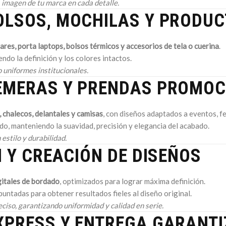
 imagen de tu marca en cada detalle.
OLSOS, MOCHILAS Y PRODU
ares, porta laptops, bolsos térmicos y accesorios de tela o cuerina
.
ndo la definición y los colores intactos.
 uniformes institucionales.
REMERAS Y PRENDAS PROMO
 chalecos, delantales y camisas
, con diseños adaptados a eventos, f
do, manteniendo la suavidad, precisión y elegancia del acabado.
estilo y durabilidad.
N Y CREACIÓN DE DISEÑOS
gitales de bordado
, optimizados para lograr máxima definición.
puntadas para obtener resultados fieles al diseño original.
ciso, garantizando uniformidad y calidad en serie.
XPRESS Y ENTREGA GARANT