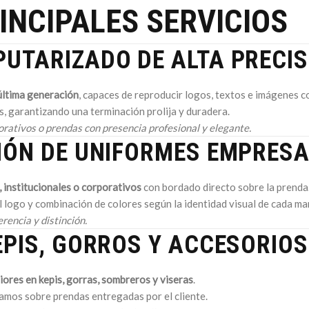
INCIPALES SERVICIOS
UTARIZADO DE ALTA PRECIS
última generación
, capaces de reproducir logos, textos e imágenes co
es, garantizando una terminación prolija y duradera.
rativos o prendas con presencia profesional y elegante.
IÓN DE UNIFORMES EMPRESA
 institucionales o corporativos
con bordado directo sobre la prenda
logo y combinación de colores según la identidad visual de cada ma
encia y distinción.
EPIS, GORROS Y ACCESORIOS
iores en kepis, gorras, sombreros y viseras
.
mos sobre prendas entregadas por el cliente.