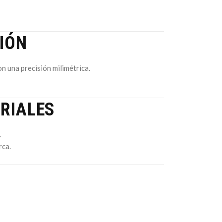
IÓN
n una precisión milimétrica.
RIALES
.
rca.