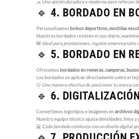
🧢
Una opción duradera y moderna para reforzar la
🔹
4. BORDADO EN B
Personalizamos
bolsos deportivos, mochilas escol
Nuestros bordados resisten el uso diario, mantenie
🎒
Ideal para promociones, regalos empresariales o
🔹
5. BORDADO EN 
Ofrecemos
bordados en remeras, camperas, buzos,
Los bordados se aplican directamente sobre el teji
👕
Una manera efectiva de posicionar tu marca con 
🔹
6. DIGITALIZACIÓ
Convertimos logotipos e imágenes en
archivos di
Nuestro equipo técnico ajusta densidades, hilos y 
💻
Cada bordado comienza con un diseño digital pre
🔹
7. PRODUCCIÓN E